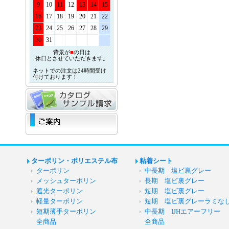
9
10
11
12
13
14
15
16
17
18
19
20
21
22
23
24
25
26
27
28
29
30
31
背景が
■
の日は
休日とさせていただきます。
ネットでの注文は24時間受け
付けております！
ターポリン・ポリエステル布
粘着シート
ターポリン
中長期 塩ビ裏グレー
メッシュターポリン
長期 塩ビ裏グレー
遮光ターポリン
短期 塩ビ裏グレー
軽量ターポリン
短期 塩ビ裏グレーラミな
短期薄手ターポリン
中長期 IJHエアーフリー
全商品
全商品