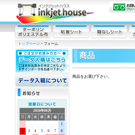
トップページ
> フォーム
商品
商品をお選び下さい。
2026年08月
日
月
火
水
木
金
土
1
2
3
4
5
6
7
8