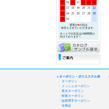
9
10
11
12
13
14
15
16
17
18
19
20
21
22
23
24
25
26
27
28
29
30
31
背景が
■
の日は
休日とさせていただきます。
ネットでの注文は24時間受け
付けております！
ターポリン・ポリエステル布
ターポリン
メッシュターポリン
遮光ターポリン
軽量ターポリン
短期薄手ターポリン
全商品