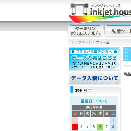
トップページ
> フォーム
商品
2026年08月
日
月
火
水
木
金
土
1
2
3
4
5
6
7
8