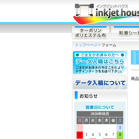
トップページ
> フォーム
商品
2026年08月
日
月
火
水
木
金
土
1
2
3
4
5
6
7
8