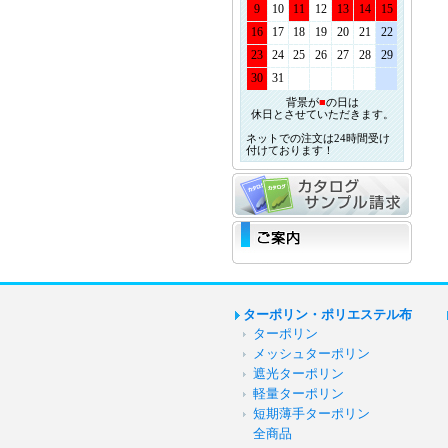
9
10
11
12
13
14
15
16
17
18
19
20
21
22
23
24
25
26
27
28
29
30
31
背景が
■
の日は
休日とさせていただきます。
ネットでの注文は24時間受け
付けております！
ターポリン・ポリエステル布
ターポリン
メッシュターポリン
遮光ターポリン
軽量ターポリン
短期薄手ターポリン
全商品