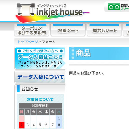
トップページ
> フォーム
商品
商品をお選び下さい。
2026年08月
日
月
火
水
木
金
土
1
2
3
4
5
6
7
8