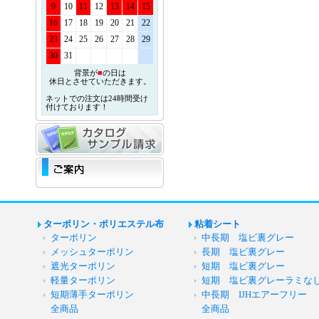
9
10
11
12
13
14
15
16
17
18
19
20
21
22
23
24
25
26
27
28
29
30
31
背景が
■
の日は
休日とさせていただきます。
ネットでの注文は24時間受け
付けております！
ターポリン・ポリエステル布
粘着シート
ターポリン
中長期 塩ビ裏グレー
メッシュターポリン
長期 塩ビ裏グレー
遮光ターポリン
短期 塩ビ裏グレー
軽量ターポリン
短期 塩ビ裏グレーラミな
短期薄手ターポリン
中長期 IJHエアーフリー
全商品
全商品