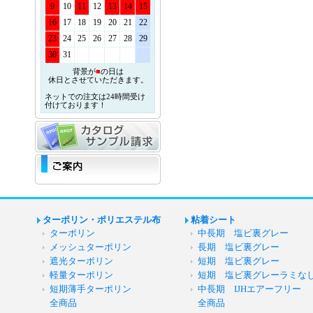
9
10
11
12
13
14
15
16
17
18
19
20
21
22
23
24
25
26
27
28
29
30
31
背景が
■
の日は
休日とさせていただきます。
ネットでの注文は24時間受け
付けております！
ターポリン・ポリエステル布
粘着シート
ターポリン
中長期 塩ビ裏グレー
メッシュターポリン
長期 塩ビ裏グレー
遮光ターポリン
短期 塩ビ裏グレー
軽量ターポリン
短期 塩ビ裏グレーラミな
短期薄手ターポリン
中長期 IJHエアーフリー
全商品
全商品