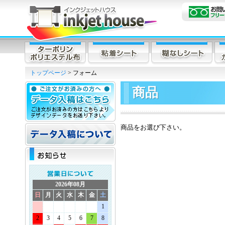
トップページ
> フォーム
商品
商品をお選び下さい。
2026年08月
日
月
火
水
木
金
土
1
2
3
4
5
6
7
8