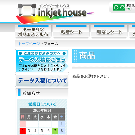
トップページ
> フォーム
商品
商品をお選び下さい。
2026年08月
日
月
火
水
木
金
土
1
2
3
4
5
6
7
8