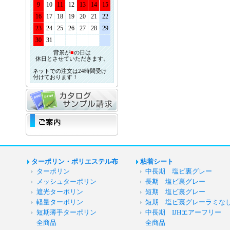
9
10
11
12
13
14
15
16
17
18
19
20
21
22
23
24
25
26
27
28
29
30
31
背景が
■
の日は
休日とさせていただきます。
ネットでの注文は24時間受け
付けております！
ターポリン・ポリエステル布
粘着シート
ターポリン
中長期 塩ビ裏グレー
メッシュターポリン
長期 塩ビ裏グレー
遮光ターポリン
短期 塩ビ裏グレー
軽量ターポリン
短期 塩ビ裏グレーラミな
短期薄手ターポリン
中長期 IJHエアーフリー
全商品
全商品