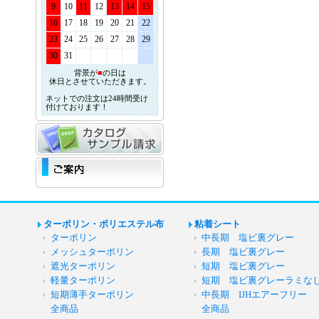
9
10
11
12
13
14
15
16
17
18
19
20
21
22
23
24
25
26
27
28
29
30
31
背景が
■
の日は
休日とさせていただきます。
ネットでの注文は24時間受け
付けております！
ターポリン・ポリエステル布
粘着シート
ターポリン
中長期 塩ビ裏グレー
メッシュターポリン
長期 塩ビ裏グレー
遮光ターポリン
短期 塩ビ裏グレー
軽量ターポリン
短期 塩ビ裏グレーラミな
短期薄手ターポリン
中長期 IJHエアーフリー
全商品
全商品