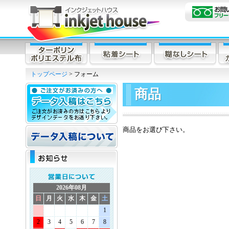
トップページ
> フォーム
商品
商品をお選び下さい。
2026年08月
日
月
火
水
木
金
土
1
2
3
4
5
6
7
8