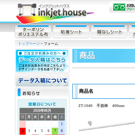
トップページ
> フォーム
商品
商品名
ZT-1040 手旗棒 400mm
2026年08月
日
月
火
水
木
金
土
1
2
3
4
5
6
7
8