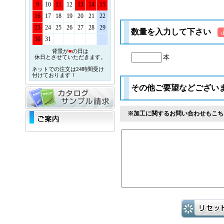
9
10
11
12
13
14
15
16
17
18
19
20
21
22
23
24
25
26
27
28
29
数量を入力して下さい
30
31
背景が
■
の日は
本
休日とさせていただきます。
ネットでの注文は24時間受け
付けております！
その他ご要望などござい
※加工に関するお問い合わせもこち