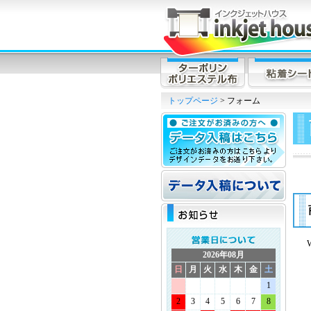
トップページ
> フォーム
2026年08月
日
月
火
水
木
金
土
1
2
3
4
5
6
7
8