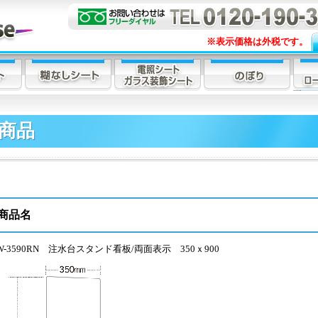
※表示価格は外税です。
商品
商品名
W-3590RN 注水台スタンド看板/両面表示 350ｘ900