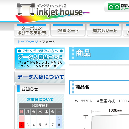
トップページ
> フォーム
商品
商品名
W-1557RN Ａ型案内板 1000ｘ
2026年08月
日
月
火
水
木
金
土
1
2
3
4
5
6
7
8