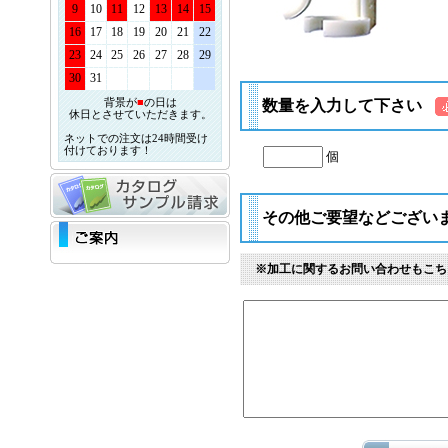
9
10
11
12
13
14
15
16
17
18
19
20
21
22
23
24
25
26
27
28
29
30
31
背景が
■
の日は
数量を入力して下さい
休日とさせていただきます。
ネットでの注文は24時間受け
付けております！
個
その他ご要望などござい
※加工に関するお問い合わせもこち