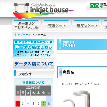
トップページ
> フォーム
商品
商品名
N-1084 からんまんくん１
2026年08月
日
月
火
水
木
金
土
1
2
3
4
5
6
7
8