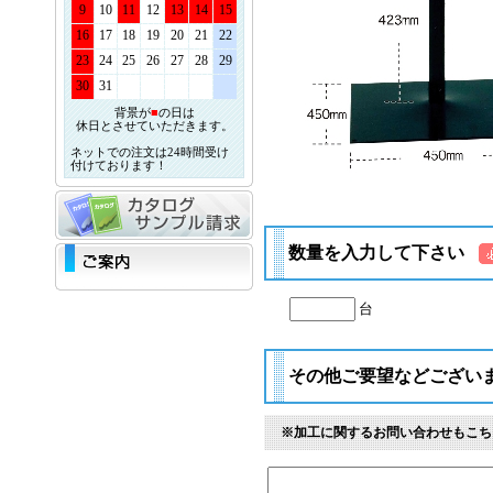
9
10
11
12
13
14
15
16
17
18
19
20
21
22
23
24
25
26
27
28
29
30
31
背景が
■
の日は
休日とさせていただきます。
ネットでの注文は24時間受け
付けております！
数量を入力して下さい
台
その他ご要望などござい
※加工に関するお問い合わせもこち