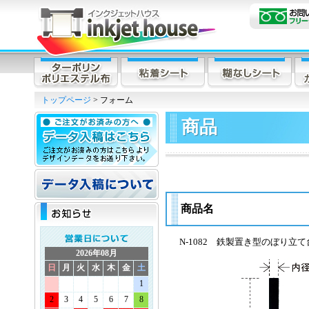
トップページ
> フォーム
商品
商品名
N-1082 鉄製置き型のぼり立
2026年08月
日
月
火
水
木
金
土
1
2
3
4
5
6
7
8