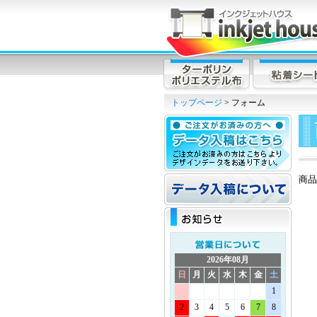
トップページ
> フォーム
商品
2026年08月
日
月
火
水
木
金
土
1
2
3
4
5
6
7
8